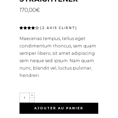
170,00
€
(
2
AVIS CLIENT)
Noté
2
4.00
sur 5
Maecenas tempus, tellus eget
basé
sur
condimentum rhoncus, sem quam
notations
client
semper libero, sit amet adipiscing
sem neque sed ipsum. Nam quam
nunc, blandit vel, luctus pulvinar,
hendreri.
STRAIGHTENER
+
QUANTITÉ
-
AJOUTER AU PANIER